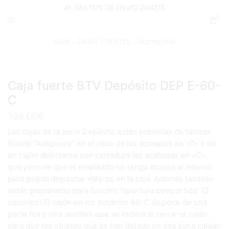
GASTOS DE ENVIO GRATIS
0
Inicio
CAJAS FUERTES
Sobreponer
Caja fuerte BTV Depósito DEP E-60-
C
788,00
€
Las cajas de la serie Depósito están provistas de tambor
frontal “Antipesca” en el caso de las acabadas en «T» o de
un cajón deslizante con cerradura las acabadas en «C»,
que permite que el empleado no tenga acceso al interior
pero pueda depositar valores en la caja. Además también
están preparadas para función “apertura compartida” (2
usuarios).El cajón en los modelos 60-C dispone de una
parte fija y otra abatible que se inclina al cerrar el cajón,
para que los objetos que se han dejado en esa zona caigan