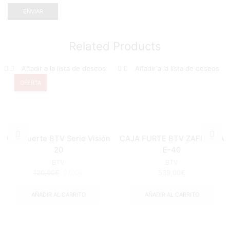
Related Products
Añadir a la lista de deseos
Añadir a la lista de deseos
OFERTA
Caja fuerte BTV Serie Visión
CAJA FURTE BTV ZAFIRO ZA
20
E-40
BTV
BTV
120,00
€
97,00
€
539,00
€
AÑADIR AL CARRITO
AÑADIR AL CARRITO