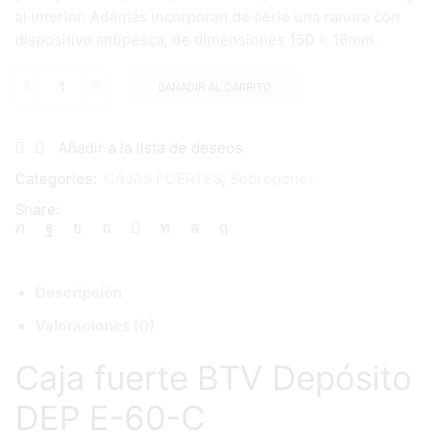
al interior. Además incorporan de serie una ranura con
dispositivo antipesca, de dimensiones 150 x 16mm.
AÑADIR AL CARRITO
Caja
fuerte
BTV
Añadir a la lista de deseos
Depósito
DEP
Categories:
CAJAS FUERTES
,
Sobreponer
E-
60-
Share:
C
cantidad
Descripción
Valoraciones (0)
Caja fuerte BTV Depósito
DEP E-60-C