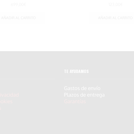
699,00
€
123,00
€
AÑADIR AL CARRITO
AÑADIR AL CARRITO
TE AYUDAMOS
Gastos de envío
rivacidad
Plazos de entrega
ookies
Garantías
s