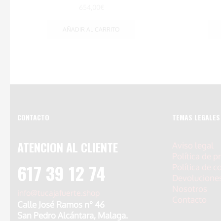
654,00
€
AÑADIR AL CARRITO
CONTACTO
TEMAS LEGALES
ATENCION AL CLIENTE
Aviso legal
Política de p
617 39 12 74
Política de c
Devolucione
Nosotros
info@tucajafuerte.shop
Contacto
Calle José Ramos n° 46
San Pedro Alcántara, Malaga.