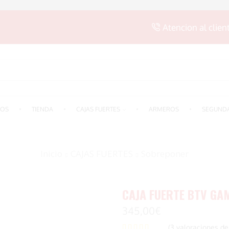
Atencion al clien
SEARCH
INPUT
ROS
TIENDA
CAJAS FUERTES
ARMEROS
SEGUND
Inicio
CAJAS FUERTES
Sobreponer
CAJA FUERTE BTV G
345,00
€
(
3
valoraciones de 