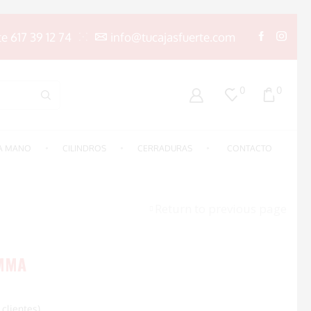
te 617 39 12 74
info@tucajasfuerte.com
0
0
A MANO
CILINDROS
CERRADURAS
CONTACTO
Return to previous page
AMMA
clientes)