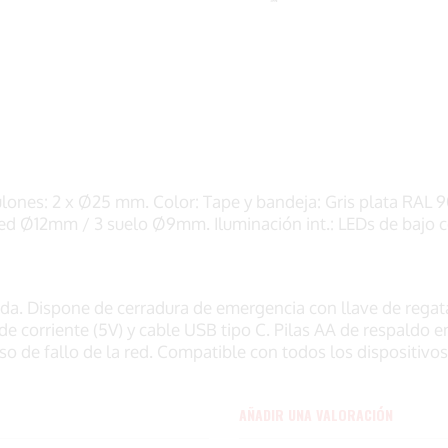
lones: 2 x Ø25 mm. Color: Tape y bandeja: Gris plata RAL 9
 pared Ø12mm / 3 suelo Ø9mm. Iluminación int.: LEDs de bajo
ada. Dispone de cerradura de emergencia con llave de regata.
e corriente (5V) y cable USB tipo C. Pilas AA de respaldo e
so de fallo de la red. Compatible con todos los dispositivos
AÑADIR UNA VALORACIÓN