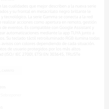
 las cualidades que mejor describen a la nueva serie
os y su frontal en metacrilato negro brillante le
 y tecnológico. La serie Gamma se conecta a la red
te realizar acciones como apertura en remoto, gestión
tro de eventos. Es compatible con Google Assistant y
ear automatizaciones mediante la app TUYA junto a
os. Su teclado táctil retroiluminado RGB ilumina todas
es avisos con colores dependiendo de cada situación.
atos de usuario protegidos por los más altos
ad (ISO/ IEC 27001, ETSI EN 303645, TRUSTe
L CARRITO
seos
,
Sobreponer