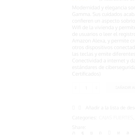
Modernidad y elegancia son
Gamma. Sus cuidados acabad
confieren un aspecto sobrio
Wifi de la vivienda y permi
de usuarios o leer el regis
Amazon Alexa, y permite cr
otros dispositivos conectad
las teclas y emite diferent
Conectividad a internet y d
estándares de cibersegurid
Certificados)
AÑADIR A
Caja
fuerte
BTV
Añadir a la lista de de
Gamma
cantidad
Categories:
CAJAS FUERTES
Share: