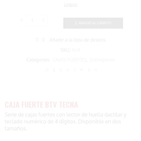
Limpiar
Caja
AÑADIR AL CARRITO
fuerte
BTV
Añadir a la lista de deseos
TECNA
cantidad
SKU:
N/A
Categories:
CAJAS FUERTES
,
Sobreponer
CAJA FUERTE BTV TECNA
Serie de cajas fuertes con lector de huella dactilar y
teclado numérico de 4 dígitos. Disponible en dos
tamaños.