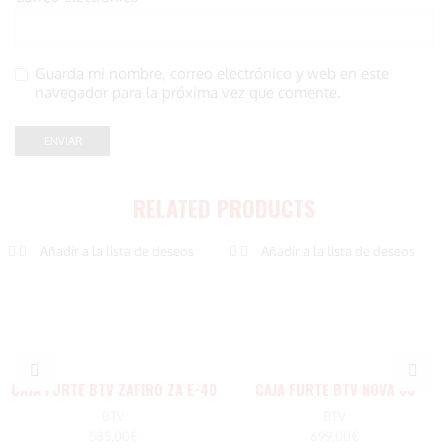
Guarda mi nombre, correo electrónico y web en este
navegador para la próxima vez que comente.
RELATED PRODUCTS
Añadir a la lista de deseos
Añadir a la lista de deseos
CAJA FURTE BTV ZAFIRO ZA E-40
CAJA FURTE BTV NOVA 63
RA
BTV
BTV
585,00
€
699,00
€