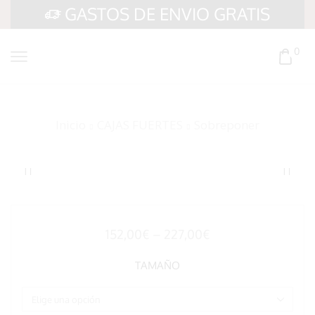
GASTOS DE ENVIO GRATIS
0
Inicio
CAJAS FUERTES
Sobreponer
152,00
€
–
227,00
€
TAMAÑO