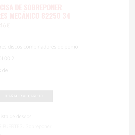
 CISA DE SOBREPONER
ES MECÁNICO 82250 34
46
€
y tres discos combinadores de pomo
01.00.2
s de
AÑADIR AL CARRITO
lista de deseos
S FUERTES
,
Sobreponer
es