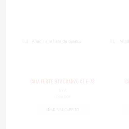
Añadir a la lista de deseos
Añadi
CAJA FURTE BTV CUARZO CZ E-73
C
BTV
1.044,00
€
AÑADIR AL CARRITO