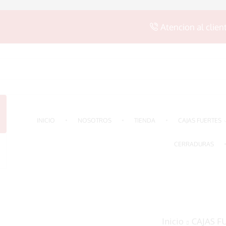
Atencion al clien
SEARCH
INPUT
INICIO
NOSOTROS
TIENDA
CAJAS FUERTES
CERRADURAS
Inicio
CAJAS F