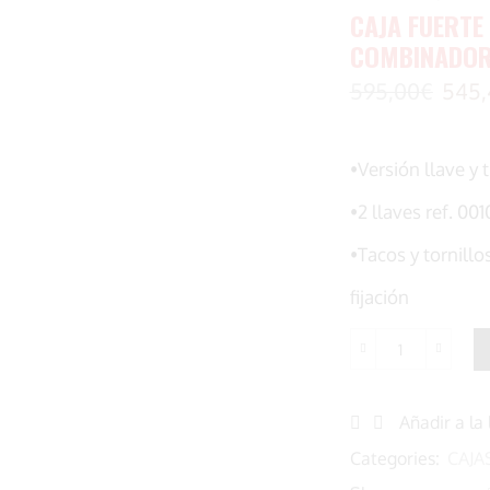
CAJA FUERTE
COMBINADOR
595,00
€
545,
•Versión llave 
•2 llaves ref. 001
•Tacos y tornillo
fijación
Caja
fuerte
Cisa
Añadir a la 
de
sobreponer
Categories:
CAJA
combinador
mecánico