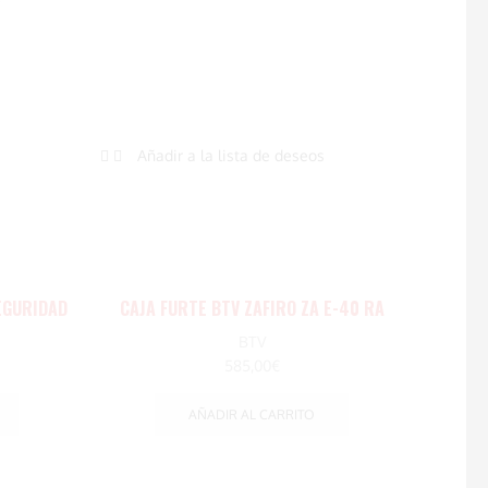
Añadir a la lista de deseos
Añ
EGURIDAD
CAJA FURTE BTV ZAFIRO ZA E-40 RA
CAJA 
BTV
585,00
€
AÑADIR AL CARRITO