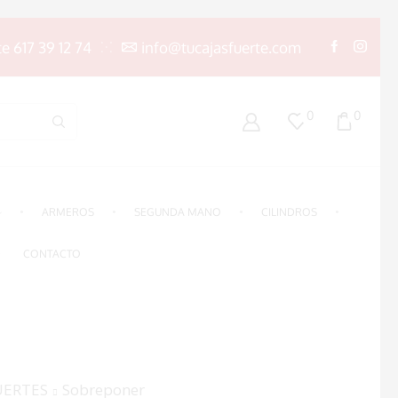
te 617 39 12 74
info@tucajasfuerte.com
0
0
ARMEROS
SEGUNDA MANO
CILINDROS
CONTACTO
UERTES
Sobreponer