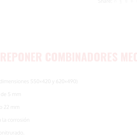
Share:
82250
34
cantidad
OBREPONER COMBINADORES MEC
n dimensiones 550×420 y 620×490)
r de 5 mm
tro 22 mm
 la corrosión
onitrurado.