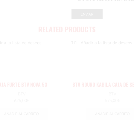
RELATED PRODUCTS
r a la lista de deseos
Añadir a la lista de deseos
AJA FURTE BTV NOVA 53
BTV ROUND KABILA CAJA DE S
BTV
BTV
625,00
€
575,00
€
AÑADIR AL CARRITO
AÑADIR AL CARRITO