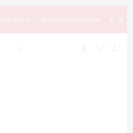
te 617 39 12 74
info@tucajasfuerte.com
0
0