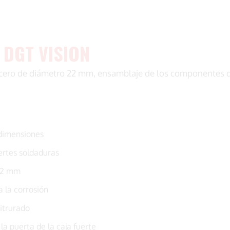
 DGT VISION
cero de diámetro 22 mm, ensamblaje de los componentes de 
 dimensiones
ertes soldaduras
 22 mm
a la corrosión
itrurado
a puerta de la caja fuerte