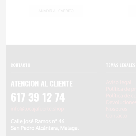
AÑADIR AL CARRITO
CONTACTO
TEMAS LEGALES
ATENCION AL CLIENTE
Aviso legal
Política de p
617 39 12 74
Política de c
Devolucione
info@tucajafuerte.shop
Nosotros
Contacto
Calle José Ramos n° 46
San Pedro Alcántara, Malaga.