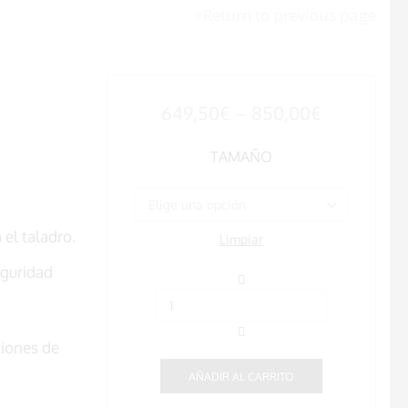
Return to previous page
649,50
€
–
850,00
€
TAMAÑO
el taladro.
Limpiar
eguridad
Caja
fuerte
electrónica
DGT
ciones de
Vision
cantidad
AÑADIR AL CARRITO