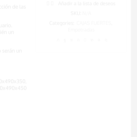
Añadir a la lista de deseos
cción de las
SKU:
N/A
Categories:
CAJAS FUERTES
,
uario.
Empotradas
ién un
o serán un
0x490x350,
20x490x450