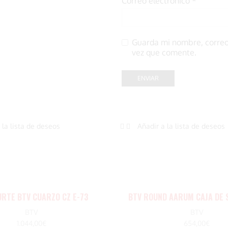
Correo electrónico
*
Guarda mi nombre, correo
vez que comente.
 la lista de deseos
Añadir a la lista de deseos
URTE BTV CUARZO CZ E-73
BTV ROUND AARUM CAJA DE 
BTV
BTV
1.044,00
€
654,00
€