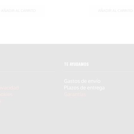
AÑADIR AL CARRITO
AÑADIR AL CARRITO
TE AYUDAMOS
Gastos de envío
rivacidad
Plazos de entrega
ookies
Garantías
s