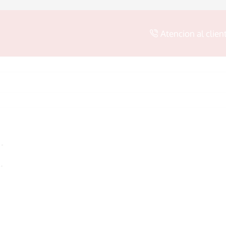
Atencion al clien
SEARCH
INPUT