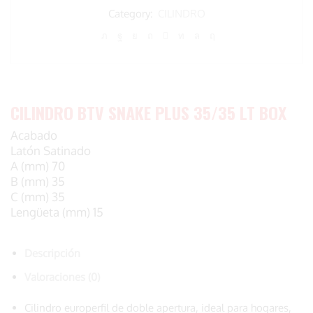
35/35
Category:
CILINDRO
LT
BOX
cantidad
CILINDRO BTV SNAKE PLUS 35/35 LT BOX
Acabado
Latón Satinado
A (mm) 70
B (mm) 35
C (mm) 35
Lengüeta (mm) 15
Descripción
Valoraciones (0)
Cilindro europerfil de doble apertura, ideal para hogares,