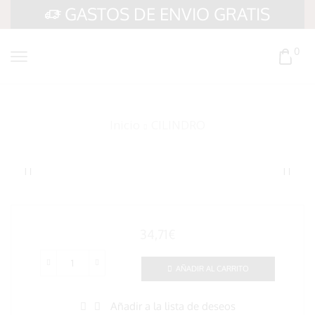
GASTOS DE ENVIO GRATIS
0
Inicio
CILINDRO
34,71
€
Cilindro
AÑADIR AL CARRITO
BTV
SNAKE
Añadir a la lista de deseos
PLUS