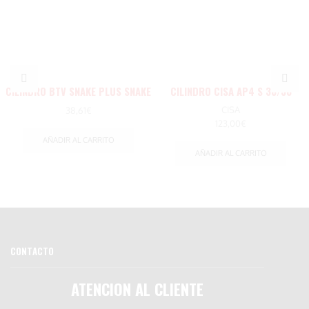
CILINDRO BTV SNAKE PLUS SNAKE
CILINDRO CISA AP4 S 30/30
PLUS 40/40 NK BOX
CISA
38,61
€
123,00
€
AÑADIR AL CARRITO
AÑADIR AL CARRITO
CONTACTO
ATENCION AL CLIENTE