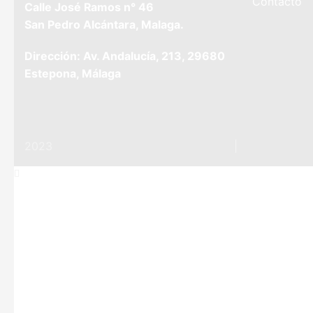
Contacto
Calle José Ramos n° 46
San Pedro Alcántara, Malaga.
Dirección: Av. Andalucía, 213, 29680
Estepona, Málaga
2023
TIENDA ONLINE CAJAS FUERTES
|
www.tucajafu