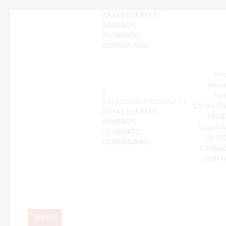
CAJAS FUERTES
ARMEROS
CILINDROS
CERRADURAS
Ini
Noso
Tie
CATEGORIA PRODUCTOS
CAJAS F
CAJAS FUERTES
ARME
ARMEROS
Segund
CILINDROS
CILIN
CERRADURAS
CERRA
CONT
OFERTA