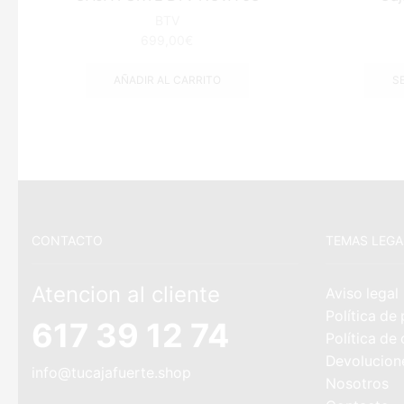
BTV
699,00
€
AÑADIR AL CARRITO
S
CONTACTO
TEMAS LEGA
Atencion al cliente
Aviso legal
Política de
617 39 12 74
Política de
Devolucion
info@tucajafuerte.shop
Nosotros