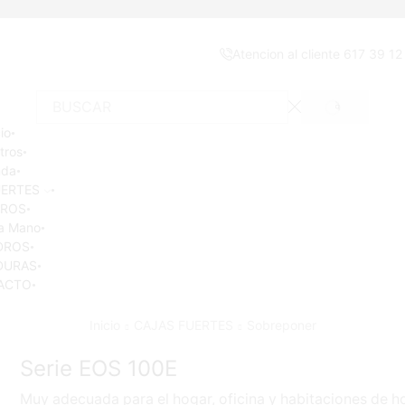
Atencion al cliente 617 39 12
SEARCH
Search
cio
input
tros
nda
UERTES
ROS
a Mano
DROS
DURAS
ACTO
Inicio
CAJAS FUERTES
Sobreponer
Serie EOS 100E
Muy adecuada para el hogar, oficina y habitaciones de hot