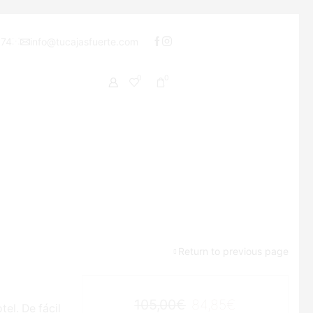
 74
info@tucajasfuerte.com
0
0
Return to previous page
105,00
€
84,85
€
el. De fácil